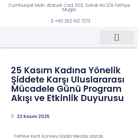
Cumhuriyet Mah. Atatürk Cad. 502. Sokak No:2/A Fethiye
Muğla
İçeriğe
+90 252 612 7273
geç
Ana Sayfa
Kent Konseyi
Çalışma Grupları
Duyurular & Haberler
25 Kasım Kadına Yönelik
Şiddete Karşı Uluslararası
Mücadele Günü Program
Akışı ve Etkinlik Duyurusu
22 Kasım 2025
Fethiye Kent Konseyi Kadın Meclisi olarak,