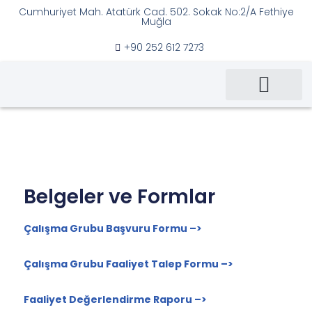
Cumhuriyet Mah. Atatürk Cad. 502. Sokak No:2/A Fethiye
Muğla
İçeriğe
+90 252 612 7273
geç
Ana Sayfa
Kent Konseyi
Çalışma Grupları
Duyurular & Haberler
Belgeler ve Formlar
Çalışma Grubu Başvuru Formu –>
Çalışma Grubu Faaliyet Talep Formu –>
Faaliyet Değerlendirme Raporu –>