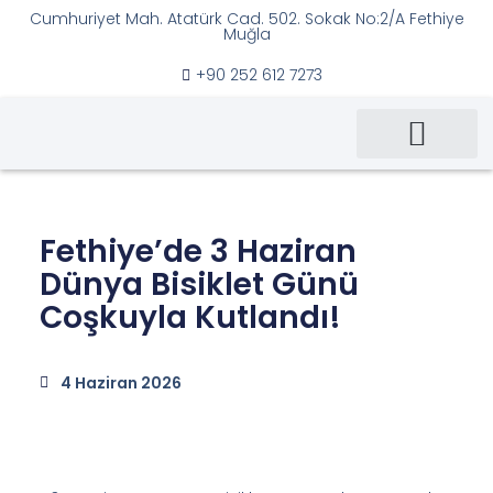
Cumhuriyet Mah. Atatürk Cad. 502. Sokak No:2/A Fethiye
Muğla
İçeriğe
+90 252 612 7273
geç
Ana Sayfa
Kent Konseyi
Çalışma Grupları
Duyurular & Haberler
Fethiye’de 3 Haziran
Dünya Bisiklet Günü
Coşkuyla Kutlandı!
4 Haziran 2026